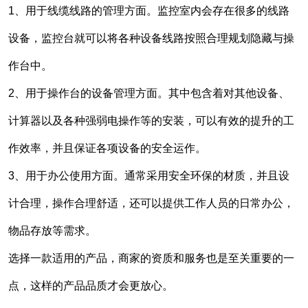
1
、用于线缆线路的管理方面。监控室内会存在很多的线路
设备，监控台就可以将各种设备线路按照合理规划隐藏与操
作台中。
2
、用于操作台的设备管理方面。其中包含着对其他设备、
计算器以及各种强弱电操作等的安装，可以有效的提升的工
作效率，并且保证各项设备的安全运作。
3
、用于办公使用方面。通常采用安全环保的材质，并且设
计合理，操作合理舒适，还可以提供工作人员的日常办公，
物品存放等需求。
选择一款适用的产品，商家的资质和服务也是至关重要的一
点，这样的产品品质才会更放心。