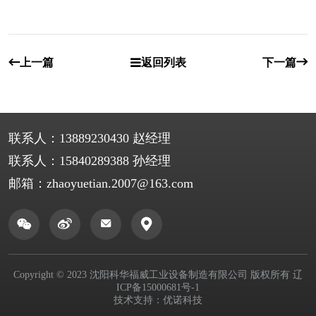
上一篇
返回列表
下一篇
联系人：
13889230430 赵经理
联系人：
15840289388 孙经理
邮箱：
zhaoyuetian.2007@163.com
Copyright © 2023 沈阳科华福威工业设备制造有限公司 版权所有
辽
ICP备15000681号-1
技术支持：优诺科技